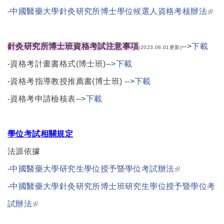
external)
(link
-
中國醫藥大學針灸研究所博士學位候選人資格考核辦法
exte
針灸研究所博士班資格考試注意事項
-->
下載
(2023.08.01更新)
-
資格考計畫書格式(博士班)-->
下載
-
資格考指導教授推薦書(博士班) -->
下載
-資格考申請檢核表-->
下載
學位考試相關規定
法源依據
(link is
-
中國醫藥大學研究生學位授予暨學位考試辦法
external)
-
中國醫藥大學針灸研究所博士班研究生學位授予暨學位考
(link is external)
試辦法