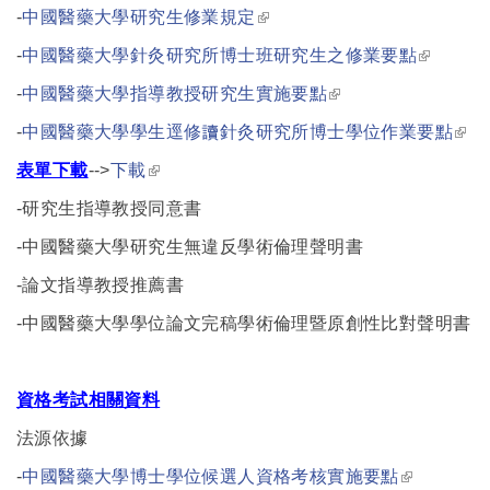
(link is external)
-
中國醫藥大學研究生修業規定
(link is
-
中國醫藥大學針灸研究所博士班研究生之修業要點
external)
(link is external)
-
中國醫藥大學指導教授研究生實施要點
(link
-
中國醫藥大學學生逕修讀針灸研究所博士學位作業要點
exte
(link is external)
表單下載
-->
下載
-
研究生指導教授同意書
-
中國醫藥大學研究生無違反學術倫理聲明書
-
論文指導教授推薦書
-
中國醫藥大學學位論文完稿學術倫理暨原創性比對聲明書
資格考試相關資料
法源依據
(link is
-
中國醫藥大學博士學位候選人資格考核實施要點