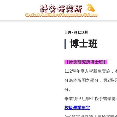
您在這裡
首頁
-
課程規劃
博士班
【針灸研究所博士班】
112學年度入學新生實施，
分為本所開之學分，另2學
分。
畢業後甲組學生授予醫學博
校級畢業規定
(
一)須完成修讀「實驗室安