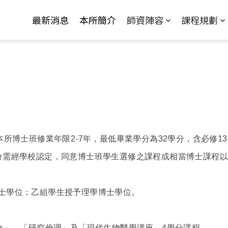
Jump to Main content
Jump to Navigation
最新消息
本所簡介
師資陣容
課程規劃
本所博士班修業年限2-7年，最低畢業學分為32學分，含必修1
分需經學校認定，同意博士班學生選修之課程或相當博士課程以
士學位；乙組學生授予理學博士學位。
全」、「研究倫理」及「現代生物醫學講座」4學分課程。