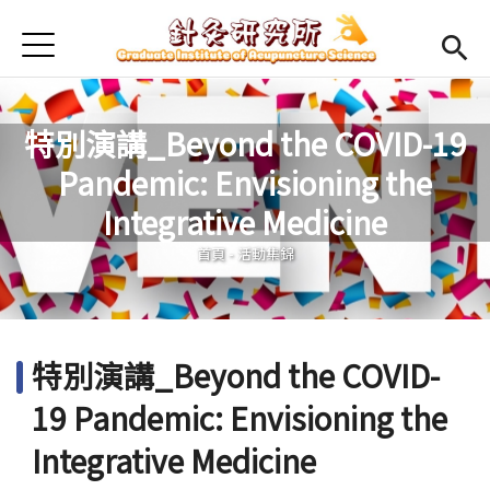
Jump to Main content
Jump to Navigation
首頁
最新消息
本所簡介
特別演講_Beyond the COVID-19
Pandemic: Envisioning the
Open submenu (師資陣容)
師資陣容
您在這裡
Integrative Medicine
Open submenu (課程規劃)
課程規劃
首頁
-
活動集錦
Open submenu (學生專區)
學生專區
活動集錦
特別演講_Beyond the COVID-
English
Open submen
19 Pandemic: Envisioning the
Integrative Medicine