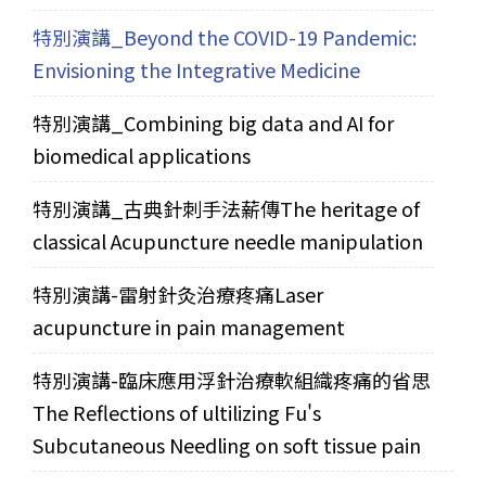
特別演講_Beyond the COVID-19 Pandemic:
Envisioning the Integrative Medicine
特別演講_Combining big data and AI for
biomedical applications
特別演講_古典針刺手法薪傳The heritage of
classical Acupuncture needle manipulation
特別演講-雷射針灸治療疼痛Laser
acupuncture in pain management
特別演講-臨床應用浮針治療軟組織疼痛的省思
The Reflections of ultilizing Fu's
Subcutaneous Needling on soft tissue pain