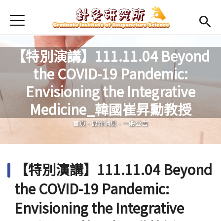
Jump to Main content
Jump to Navigation
首頁
最新消息
【特別演講】111.11.04 Beyond
本所簡介
the COVID-19 Pandemic:
Open submenu (師資陣容)
師資陣容
Envisioning the Integrative
您在這裡
Medicine_韓國崔昇勳教授
Open submenu (課程規劃)
課程規劃
首頁
-
最新消息
-
一般公告
Open submenu (學生專區)
學生專區
活動集錦
【特別演講】111.11.04 Beyond
English
Open submen
the COVID-19 Pandemic:
Envisioning the Integrative