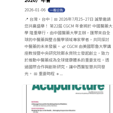
2026-01-06
一般公告
📍 台灣・台中｜📅 2026年7月25–27日 誠摯邀請
您共襄盛舉！ 第22屆 CGCM 年會將於 中國醫藥大
學 隆重舉行，由中國醫藥大學主辦，匯聚來自全
球的中醫藥與整合醫學領域專家學者，共同探討
中醫藥的未來發展。 🌿 CGCM 由美國耶魯大學講
座教授暨中央研究院鄭永齊院士發起創立，致力
於推動中醫藥成為全球健康體系的重要支柱，透
過國際合作與創新研究，讓中西醫智慧共同發
光。 📅 重要時程 🔹...