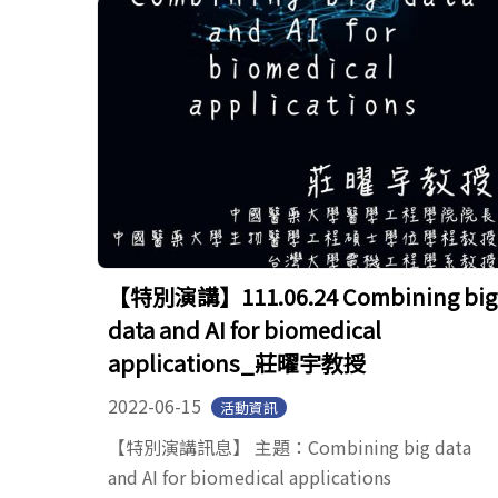
【特別演講】111.06.24 Combining big
data and AI for biomedical
applications_莊曜宇教授
2022-06-15
活動資訊
【特別演講訊息】 主題：Combining big data
and AI for biomedical applications