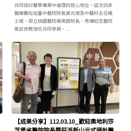
共同探討醫學專業中倫理的核心地位。這次訪非
醫療團包括臺中醫院院長黃元德及中醫科主任楊
士樑、部立桃園醫院楊南屏院長、秀傳紀念醫院
張武修教授也共同參與，...
【成果分享】112.03.10_歡迎奧地利莎
芝堡省醫院院長暨莊派新山元式頭針醫