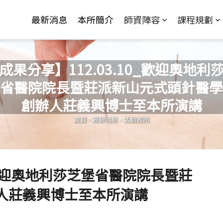
Jump to Main content
Jump to Navigation
最新消息
本所簡介
師資陣容
課程規劃
成果分享】112.03.10_歡迎奧地利
省醫院院長暨莊派新山元式頭針醫學
您在這裡
創辦人莊義興博士至本所演講
首頁
-
最新消息
-
活動資訊
0_歡迎奧地利莎芝堡省醫院院長暨莊
人莊義興博士至本所演講