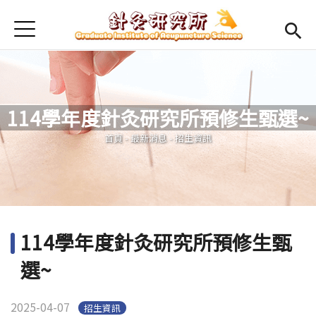
Jump to Main content
Jump to Navigation
首頁
最新消息
本所簡介
114學年度針灸研究所預修生甄選~
Open submenu (師資陣容)
師資陣容
您在這裡
首頁
-
最新消息
-
招生資訊
Open submenu (課程規劃)
課程規劃
Open submenu (學生專區)
學生專區
活動集錦
114學年度針灸研究所預修生甄
English
Open submen
選~
2025-04-07
招生資訊