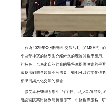
作為
2025
年亞洲醫學生交流活動（
AMSEP
）的
來自菲律賓的醫學生介紹針灸的理論與臨床應用。
的特色，也為來自菲律賓的醫學生提供珍貴的學習
讓我深刻體會醫學不分國界、知識可以跨文化傳遞
相學習與文化交流的機會。
接受本校醫學系學生
:
許宇軒
、
邱少星
.
邀請
3
小
附設醫院高尚德副院長領導下，中醫臨床服務、研