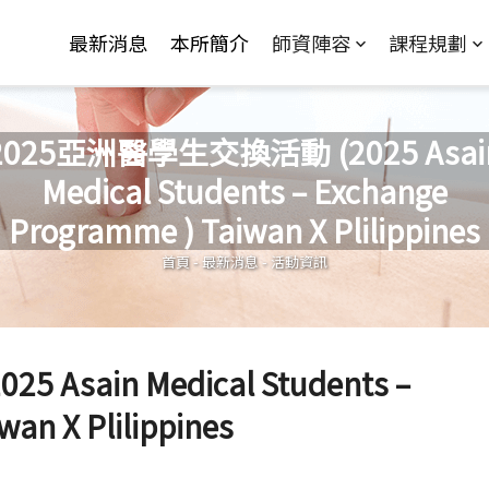
Jump to Main content
Jump to Navigation
最新消息
本所簡介
師資陣容
課程規劃
2025亞洲醫學生交換活動 (2025 Asai
Medical Students – Exchange
您在這裡
Programme ) Taiwan X Plilippines
首頁
-
最新消息
-
活動資訊
sain Medical Students –
an X Plilippines