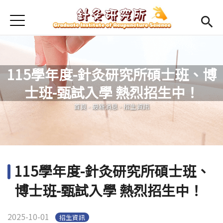
Jump to Main content
Jump to Navigation
首頁
最新消息
本所簡介
115學年度-針灸研究所碩士班、博
Open submenu (師資陣容)
師資陣容
士班-甄試入學 熱烈招生中！
您在這裡
Open submenu (課程規劃)
課程規劃
首頁
-
最新消息
-
招生資訊
Open submenu (學生專區)
學生專區
活動集錦
115學年度-針灸研究所碩士班、
English
Open submen
博士班-甄試入學 熱烈招生中！
2025-10-01
招生資訊