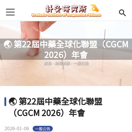
Jump to Main content
Jump to Navigation
首頁
最新消息
本所簡介
🌏 第22屆中藥全球化聯盟（CGCM
Open submenu (師資陣容)
師資陣容
2026）年會
您在這裡
Open submenu (課程規劃)
課程規劃
首頁
-
最新消息
-
一般公告
Open submenu (學生專區)
學生專區
活動集錦
🌏 第22屆中藥全球化聯盟
English
Open submen
（CGCM 2026）年會
2026-01-06
一般公告